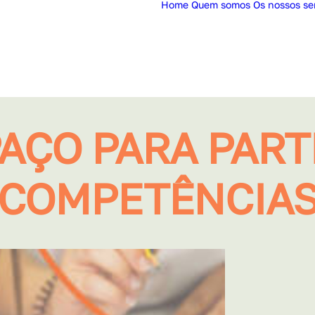
Home
Quem somos
Os nossos se
AÇO PARA PART
C
O
M
P
E
T
Ê
N
C
I
A