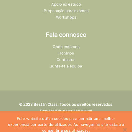
Apoio ao estudo
Preparação para exames
Workshops
Fala connosco
Onde estamos
Horários
Contactos
Junta-te à equipa
© 2023 Best In Class. Todos os direitos reservados
Powered by
namuche digital
Este website utiliza cookies para permitir uma melhor
experiência por parte do utilizador. Ao navegar no site estará a
Política de Privacidade & Cookies
·
Regulamento interno
·
consentir a sua utilização.